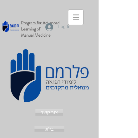
Program for Advanced
Log In
Learning of
Manual
Medicine
צור קשר
בלוג