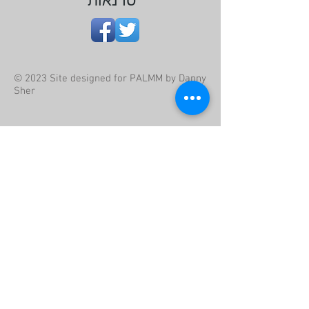
סדנאות
© 2023 Site designed for PALMM by Danny
Sher