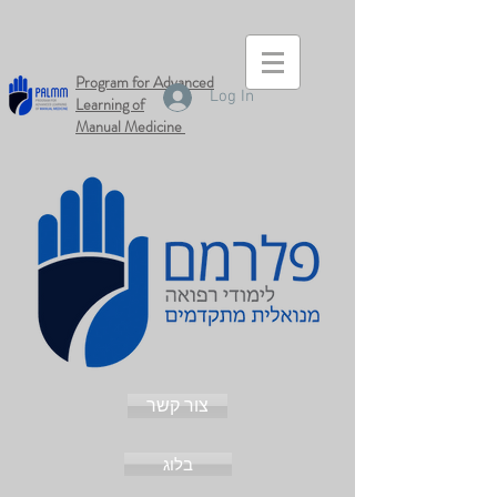
Program for Advanced
Log In
Learning of
Manual
Medicine
צור קשר
בלוג